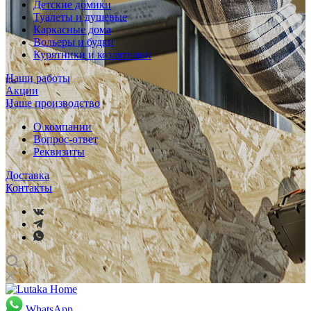
Детские домики
Туалеты и душевые
Каркасные дома
Вольеры и будки
Курятники и козлятники
Наши работы
Акции
Наше производство
О компании
Вопрос-ответ
Реквизиты
Доставка
Контакты
WhatsApp