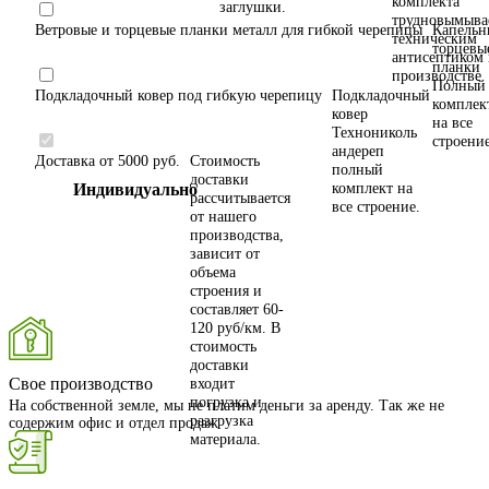
комплекта
заглушки.
трудновымыв
Ветровые и торцевые планки металл для гибкой черепицы
Капельн
техническим
торцевы
антисептиком 
планки
производстве
Полный
Подкладочный ковер под гибкую черепицу
Подкладочный
комплек
ковер
на все
Технониколь
строени
андереп
Доставка от 5000 руб.
Стоимость
полный
доставки
Индивидуально
комплект на
рассчитывается
все строение.
от нашего
производства,
зависит от
объема
строения и
составляет 60-
120 руб/км. В
стоимость
доставки
Свое производство
входит
погрузка и
На собственной земле, мы не платим деньги за аренду. Так же не
разгрузка
содержим офис и отдел продаж
материала.