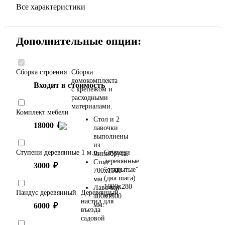
Все характеристики
Дополнительные опции:
Сборка строения
Сборка
домокомплекта
Входит в стоимость
с крепежом и
расходными
материалами.
Комплект мебели
Стол и 2
18000
₽
лавочки
выполнены
из
Ступени деревянные 1 м.п.
Ступени
минибруса.
деревянные
Стол
3000
₽
"открытые"
700х1500
(два шага)
мм.
1000х280
Лавочки
Пандус деревянный
Деревянный
мм.
400х1500
настил для
мм.
6000
₽
въезда
садовой