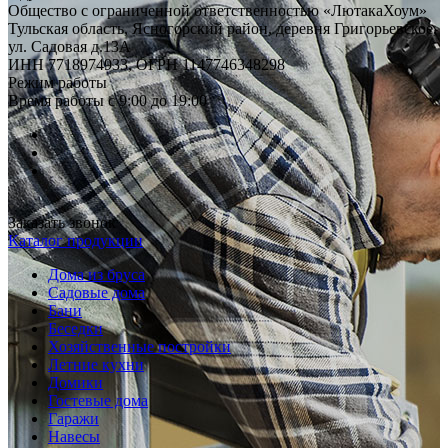
Общество с ограниченной ответственностью «ЛютакаХоум»
Тульская область, Ясногорский район, деревня Григорьевское,
ул. Садовая д.13А
ИНН 7718974933, ОГРН 1147746348298
Режим работы
Время работы с 9:00 до 19:00
Заказать звонок
Каталог продукции
Дома из бруса
Садовые дома
Бани
Беседки
Хозяйственные постройки
Летние кухни
Домики
Гостевые дома
Гаражи
Навесы