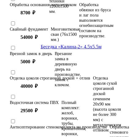
техники
Обработка основания антисептиком
Обработка
1200х1500
обвязки из бруса
мм.
8700
₽
и лаг пола
выполняется
огнебиозащитным
Свайный фундамент
Многовитковые
составом на
сваи (76х1500
производстве.
54000
₽
мм.)
Врезной замок в дверь
Врезание
замка в
5000
₽
деревянную
дверь на
производстве,
Отделка цоколя строганной доской + отлив
Отделка
замок с
цоколя сухой
ключом.
40000
₽
строганной
доской
сечением
Водосточная система ПВХ
Полный
20х90 мм
комплект:
(высота цоколя
29500
₽
желоб,
не более 300
воронки,
мм) с
трубы,
металлическим
Антисептирование стенокомплекта на производстве
Обработка
кронштейны,
отливом.
стенового
воронки,