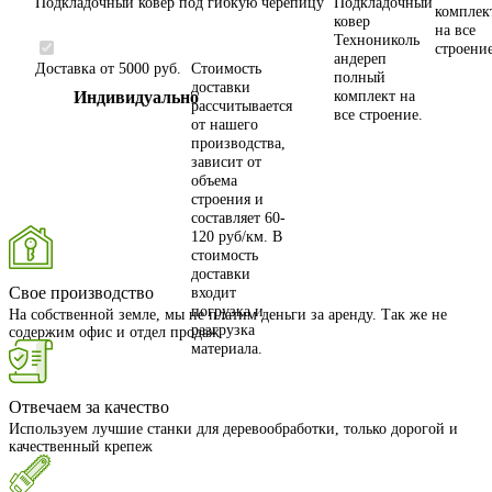
Подкладочный ковер под гибкую черепицу
Подкладочный
комплек
ковер
на все
Технониколь
строени
андереп
Доставка от 5000 руб.
Стоимость
полный
доставки
Индивидуально
комплект на
рассчитывается
все строение.
от нашего
производства,
зависит от
объема
строения и
составляет 60-
120 руб/км. В
стоимость
доставки
Свое производство
входит
погрузка и
На собственной земле, мы не платим деньги за аренду. Так же не
разгрузка
содержим офис и отдел продаж
материала.
Отвечаем за качество
Используем лучшие станки для деревообработки, только дорогой и
качественный крепеж