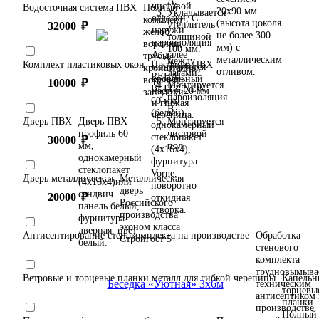
А.
чистовой
Водосточная система ПВХ
Полный
20х90 мм
Укладывается
отделки, С
комплект:
(высота цоколя
утеплитель
32000
₽
наружи
желоб,
не более 300
толщиной
пароизоляция
воронки,
мм) с
100 мм.
А, далее
трубы,
металлическим
между
Комплект пластиковых окон
Профиль ПВХ
монтируется
кронштейны,
отливом.
лагами.
REHAU
кровельный
воронки,
10000
₽
Монтируется
BLITZ NEW
настил 20 мм
заглушки.
пароизоляция
60 мм
и гибкая
В.
(белый),
черепица.
Дверь ПВХ
Дверь ПВХ
Монтируется
однокамерный
профиль 60
чистовой
стеклопакет
30000
₽
мм,
пол.
(4x16x4),
однокамерный
фурнитура
стеклопакет
Vorne,
Дверь металлическая
Металлическая
(4х16х4)или
поворотно
дверь
сендвич
20000
₽
откидная
Российского
панель белый,
створка.
производства
фурнитура
эконом класса
дверная, цвет
Антисептирование стенокомплекта на производстве
Обработка
Стройгост 5
белый.
стенового
комплекта
трудновымыв
Ветровые и торцевые планки металл для гибкой черепицы
Капельн
техническим
торцевы
антисептиком 
планки
производстве
Полный