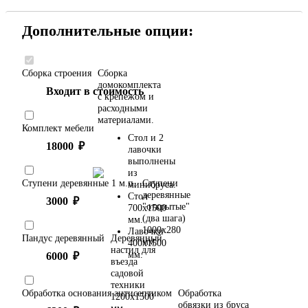
Дополнительные опции:
Сборка строения
Сборка
домокомплекта
Входит в стоимость
с крепежом и
расходными
материалами.
Комплект мебели
Стол и 2
18000
₽
лавочки
выполнены
из
Ступени деревянные 1 м.п.
Ступени
минибруса.
деревянные
Стол
3000
₽
"открытые"
700х1500
(два шага)
мм.
1000х280
Лавочки
Пандус деревянный
Деревянный
мм.
400х1500
настил для
мм.
6000
₽
въезда
садовой
техники
Обработка основания антисептиком
Обработка
1200х1500
обвязки из бруса