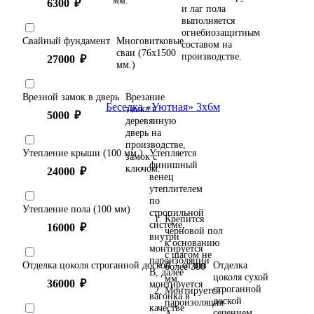
мм.
6300
₽
и лаг пола
выполняется
огнебиозащитным
Свайный фундамент
Многовитковые
составом на
сваи (76х1500
производстве.
27000
₽
мм.)
Врезной замок в дверь
Врезание
замка в
5000
₽
деревянную
дверь на
производстве,
Утепление крыши (100 мм.)
Утепляется
замок с
финишный
ключом.
24000
₽
венец
утеплителем
по
Утепление пола (100 мм)
стропильной
Крепится
системе,
16000
₽
черновой пол
внутри
к основанию
монтируется
с шагом не
пароизоляции
Отделка цоколя строганной доской + отлив
Отделка
более 300
В, далее
цоколя сухой
мм.
36000
₽
монтируется
строганной
Монтируется
вагонка в
доской
пароизоляция
качестве
сечением